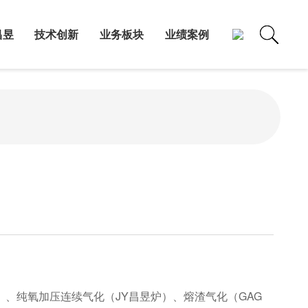
昌昱
技术创新
业务板块
业绩案例
、纯氧加压连续气化（JY昌昱炉）、熔渣气化（GAG