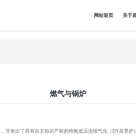
网站首页
关于
关于昌昱
态资讯
发展历程
系我们
燃气与锅炉
，开发出了具有自主知识产权的纯氧低压连续气化（DY昌昱炉）