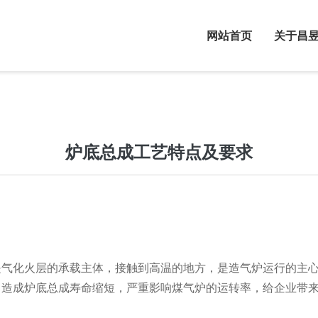
网站首页
关于昌
关于昌昱
态资讯
发展历程
炉底总成工艺特点及要求
系我们
是气化火层的承载主体，接触到高温的地方，是造气炉运行的主
，造成炉底总成寿命缩短，严重影响煤气炉的运转率，给企业带