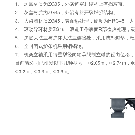
1、 炉底材质为ZG35，外灰道密封结构上有挡灰帘。
2、 灰盘材质为ZG35，外沿有防开裂增强结构。
3、 大齿圈材质ZG45，表面热处理，硬度为HRC45，大
4、 滚动导环材质ZG45，滚道工作表面R部位热处理，
5、 炉底大法兰与炉体大法兰连接处，采用成型封垫，
6、 全封闭式炉条机采用铜锅轮。
7、 机架立轴采用特重型径向轴承限制立轴的径向位移
目前我公司已研发以下几种型号：Φ2.65m，Φ2.74m，Φ2
Φ3.2m，Φ3.3m，Φ3.6m。