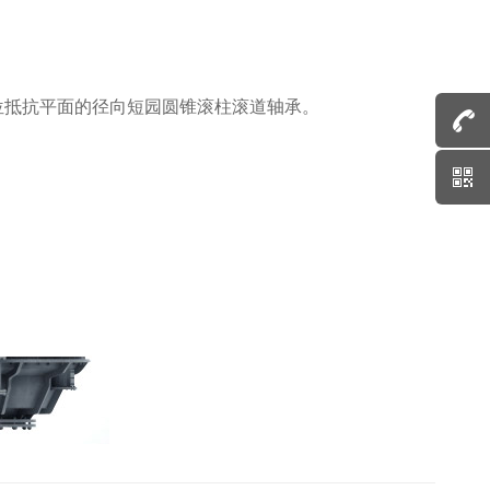
向定位抵抗平面的径向短园圆锥滚柱滚道轴承。