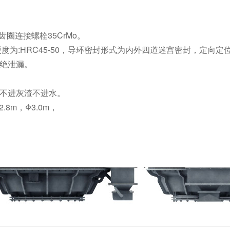
齿圈连接螺栓35CrMo。
硬度为:HRC45-50，导环密封形式为内外四道迷宫密封，定
杜绝泄漏。
，不进灰渣不进水。
.8m，Φ3.0m，